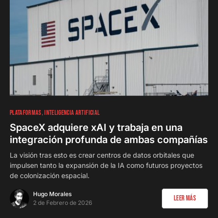
0
PLATAFORMAS
INTELIGENCIA ARTIFICIAL
SpaceX adquiere xAI y trabaja en una
integración profunda de ambas compañías
La visión tras esto es crear centros de datos orbitales que
impulsen tanto la expansión de la IA como futuros proyectos
de colonización espacial.
Hugo Morales
Leer Más
2 de Febrero de 2026