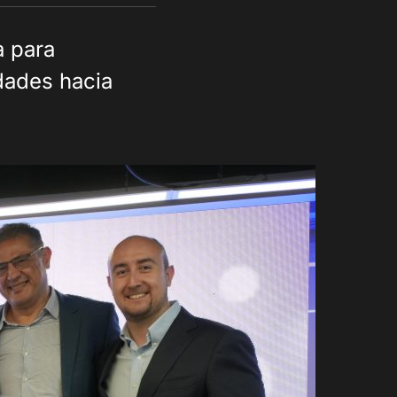
a para
idades hacia