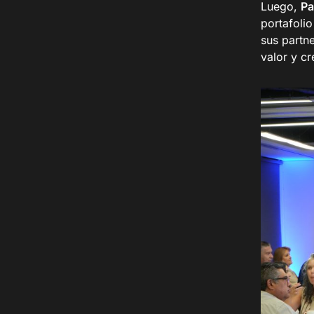
Luego,
Pa
portafoli
sus partn
valor y c