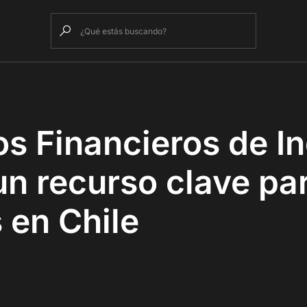
os Financieros de I
un recurso clave pa
 en Chile