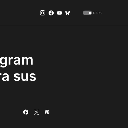
DARK
ngram
ra sus