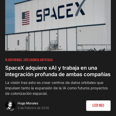
0
PLATAFORMAS
INTELIGENCIA ARTIFICIAL
SpaceX adquiere xAI y trabaja en una
integración profunda de ambas compañías
La visión tras esto es crear centros de datos orbitales que
impulsen tanto la expansión de la IA como futuros proyectos
de colonización espacial.
Hugo Morales
Leer Más
2 de Febrero de 2026